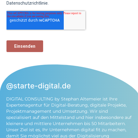
@starte-digital.de
DIGITAL CONSULTING by Stephan Altemeier ist Ihre
Expertenagentur für Digital-Beratung, digitale Projekte,
Projektmanagement und Umsetzung. Wir sind
spezialisiert auf den Mittelstand und hier insbesondere auf
kleinere und mittlere Unternehmen bis 50 Mitarbeitern.
Unser Ziel ist es, Ihr Unternehmen digital fit zu machen,
damit Sie möglichst viel aus der Digitalisierung